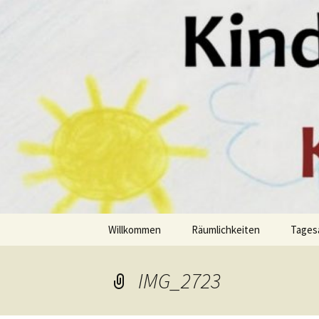
Kleinkinderbetreuung von 1-3 Ja
Zum
Inhalt
springen
Kindertage
Willkommen
Räumlichkeiten
Tages
IMG_2723